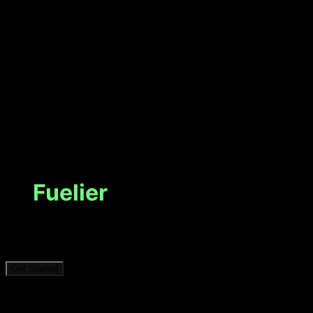
Welcome
to
Fuelier
Alimenta tu rendimiento deportivo con planes
nutricionales inteligentes
Get Started
Al continuar, aceptas los Términos y Condiciones